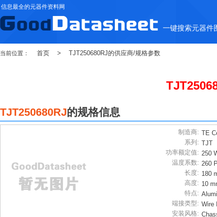
信息最全的元器件资料网
一键搜索元器件
首页
>
TJT250680RJ的供应商/规格参数
当前位置：
TJT2506
TJT250680RJ
的规格信息
制造商:
TE Co
系列:
TJT
功率额定值:
250 
温度系数:
260 
长度:
180 
高度:
10 m
特点:
Alum
端接类型:
Wire
安装风格:
Chas