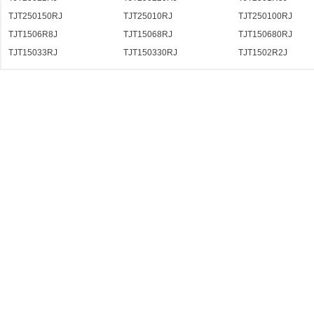
TJT250150RJ
TJT25010RJ
TJT250100RJ
TJT1506R8J
TJT15068RJ
TJT150680RJ
TJT15033RJ
TJT150330RJ
TJT1502R2J