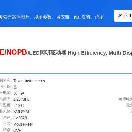
搜索元器件图片、规格参数、供应商、PDF资料、价格
E/NOPB
/LED照明驱动器 High Efficiency, Multi Disp
制造商:
Texas Instruments
RoHS:
是
出电流:
30 mA
作频率:
电源电
1.25 MHz
作温度:
最
- 40 C
装风格:
SMD/SMT
系列:
LM3528
封装:
MouseReel
特点:
OVP