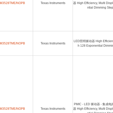
M3528TME/NOPB
Texas Instruments
器 High Efficiency, Multi Dis
ntial Dimming Ste
LED照明驱动器 High Efficiency, 
M3528TME/NOPB
Texas Instruments
h 128 Exponential Dimmi
PMIC - LED 驱动器 - 集成
M3528TME/NOPB
Texas Instruments
器 High Efficiency, Multi Dis