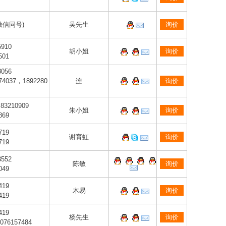
(微信同号)
吴先生
询价
5910
胡小姐
询价
501
3056
74037，1892280
连
询价
 83210909
朱小姐
询价
869
719
谢育虹
询价
719
3552
陈敏
询价
049
419
木易
询价
419
419
杨先生
询价
076157484