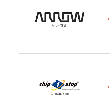
L
Arrow(艾睿)
L
ChipOneStop