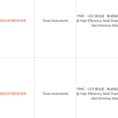
PMIC - LED 驱动器 - 集成
M3528TME/NOPB
Texas Instruments
器 High Efficiency, Multi Dis
ntial Dimming Ste
PMIC - LED 驱动器 - 集成
M3528TME/NOPB
Texas Instruments
器 High Efficiency, Multi Dis
ntial Dimming Ste