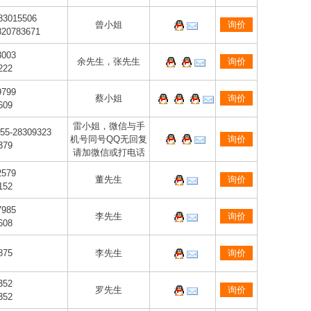
83015506
曾小姐
询价
820783671
3003
余先生，张先生
询价
222
9799
蔡小姐
询价
609
雷小姐，微信与手
55-28309323
机号同号QQ无回复
询价
379
请加微信或打电话
2579
董先生
询价
152
7985
李先生
询价
608
875
李先生
询价
352
罗先生
询价
352