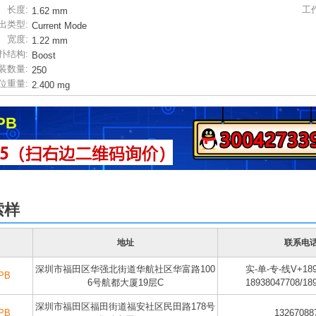
长度:
工
1.62 mm
出类型:
Current Mode
宽度:
1.22 mm
扑结构:
Boost
装数量:
250
位重量:
2.400 mg
PB
索样
地址
联系电
深圳市福田区华强北街道华航社区华富路100
实-单-专-线V+189
PB
6号航都大厦19层C
18938047708/18
深圳市福田区福田街道福安社区民田路178号
PB
13267088