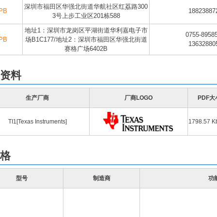
深圳市福田区华强北街道华航社区红荔路300
PB
18823887
3号上步工业区201栋588
地址1：深圳市龙岗区平湖街道华利嘉电子市
0755-8958
PB
场B1C177/地址2：深圳市福田区华强北街道
13632880
赛格广场6402B
F资料
生产厂商
厂商LOGO
PDF大
TI1[Texas Instruments]
1798.57 K
格
型号
制造商
功