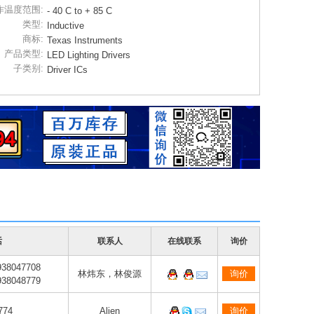
作温度范围:
- 40 C to + 85 C
类型:
Inductive
商标:
Texas Instruments
产品类型:
LED Lighting Drivers
子类别:
Driver ICs
话
联系人
在线联系
询价
38047708
林炜东，林俊源
询价
938048779
774
Alien
询价