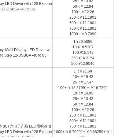
25+:￥13.42
play LED Driver with 128 Expone
50+:￥12.84
p 12-DSBGA -40 to 85
100+:￥12.26
250+:￥11.1801
500+:￥11.1801
750+:￥11.1801
1000+:￥9.7099
1:¥20.5886
10:¥18.5207
Multi Display LED Driver wit
100:¥15.142
ng Step 12-DSBGA -40 to 85
250:¥14.2154
500:¥12.9046
1+:￥21.68
10+:￥19.42
25+:￥17.47
100+:￥15.87991+:￥16.7299
10+:￥14.99
25+:￥13.42
50+:￥12.84
100+:￥12.26
250+:￥11.1801
500+:￥11.1801
电路 (IC) 光电子产品 LED照明驱动
750+:￥11.1801
play LED Driver with 128 Expone
1000+:￥9.70991+:￥9.68250+:￥1