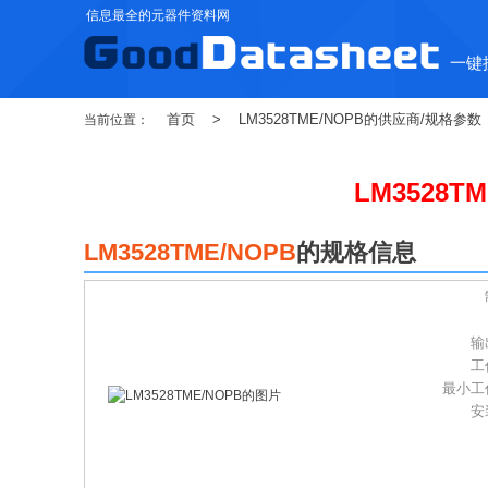
信息最全的元器件资料网
一键
首页
>
LM3528TME/NOPB的供应商/规格参数
当前位置：
LM3528TM
LM3528TME/NOPB
的规格信息
输
工
最小工
安