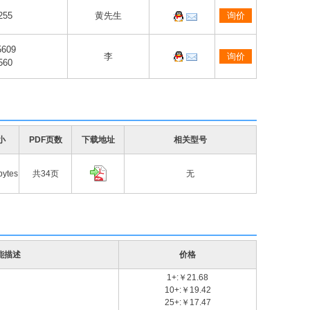
255
黄先生
询价
5609
李
询价
560
小
PDF页数
下载地址
相关型号
bytes
共34页
无
能描述
价格
1+:￥21.68
10+:￥19.42
25+:￥17.47