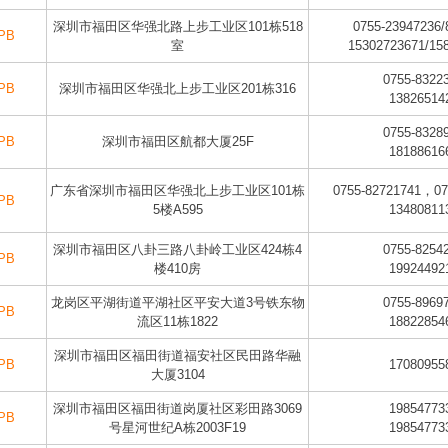
深圳市福田区华强北路上步工业区101栋518
0755-23947236/
PB
室
15302723671/15
0755-8322
PB
深圳市福田区华强北上步工业区201栋316
13826514
0755-8328
PB
深圳市福田区航都大厦25F
18188616
广东省深圳市福田区华强北上步工业区101栋
0755-82721741，07
PB
5楼A595
13480811
深圳市福田区八卦三路八卦岭工业区424栋4
0755-8254
PB
楼410房
19924492
龙岗区平湖街道平湖社区平安大道3号铁东物
0755-8969
PB
流区11栋1822
18822854
深圳市福田区福田街道福安社区民田路华融
PB
17080955
大厦3104
深圳市福田区福田街道岗厦社区彩田路3069
19854773
PB
号星河世纪A栋2003F19
19854773